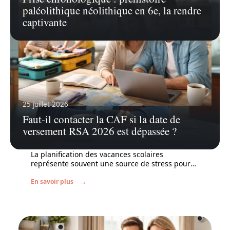
paléolithique néolithique en 6e, la rendre
captivante
25 juillet 2026
Faut-il contacter la CAF si la date de
5 juillet 2026
versement RSA 2026 est dépassée ?
Prochaine vacances scolaires : astuces
pour éviter le stress de l’organisation
La planification des vacances scolaires
représente souvent une source de stress pour
…
En savoir plus