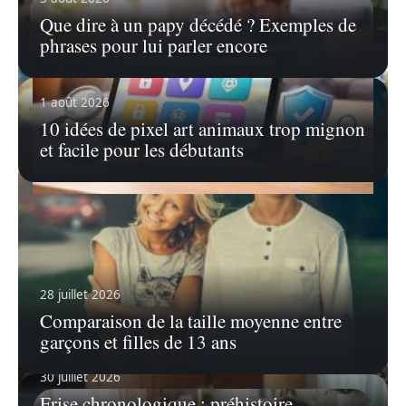
Que dire à un papy décédé ? Exemples de
phrases pour lui parler encore
1 août 2026
10 idées de pixel art animaux trop mignon
et facile pour les débutants
31 juillet 2026
Top applis contrôle parental : gratuit ou
payant sur tablette Android
À l’ère du numérique, les parents se retrouvent
28 juillet 2026
souvent confrontés à la
…
Comparaison de la taille moyenne entre
En savoir plus
garçons et filles de 13 ans
30 juillet 2026
Frise chronologique : préhistoire