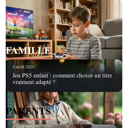
Voir tous les articles
FAMILLE
Voir tous les articles
5 août 2026
Jeu PS5 enfant : comment choisir un titre
vraiment adapté ?
PARENTS
3 août 2026