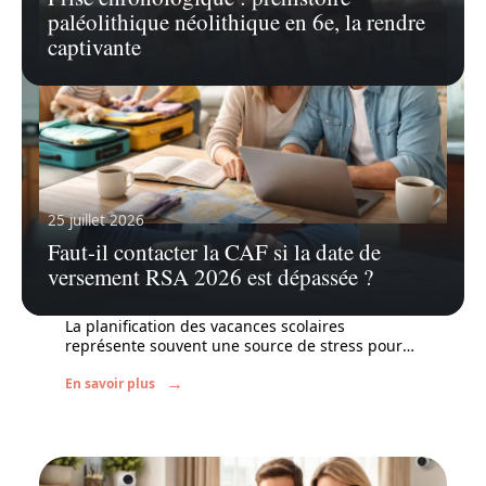
paléolithique néolithique en 6e, la rendre
captivante
25 juillet 2026
Faut-il contacter la CAF si la date de
5 juillet 2026
versement RSA 2026 est dépassée ?
Prochaine vacances scolaires : astuces
pour éviter le stress de l’organisation
La planification des vacances scolaires
représente souvent une source de stress pour
…
En savoir plus