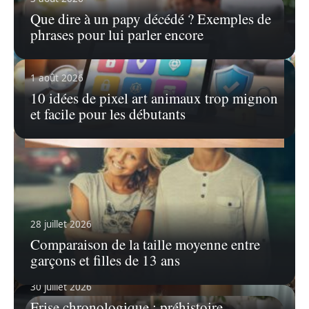
Que dire à un papy décédé ? Exemples de
phrases pour lui parler encore
1 août 2026
10 idées de pixel art animaux trop mignon
et facile pour les débutants
31 juillet 2026
Top applis contrôle parental : gratuit ou
payant sur tablette Android
À l’ère du numérique, les parents se retrouvent
28 juillet 2026
souvent confrontés à la
…
Comparaison de la taille moyenne entre
En savoir plus
garçons et filles de 13 ans
30 juillet 2026
Frise chronologique : préhistoire