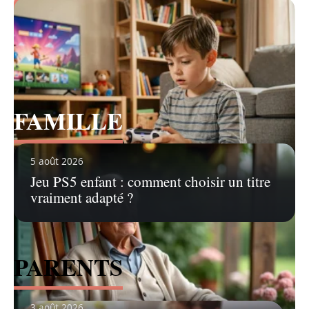
Voir tous les articles
FAMILLE
Voir tous les articles
5 août 2026
Jeu PS5 enfant : comment choisir un titre
vraiment adapté ?
PARENTS
3 août 2026