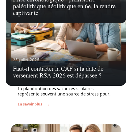
paléolithique néolithique en 6e, la rendre
captivante
25 juillet 2026
Faut-il contacter la CAF si la date de
5 juillet 2026
versement RSA 2026 est dépassée ?
Prochaine vacances scolaires : astuces
pour éviter le stress de l’organisation
La planification des vacances scolaires
représente souvent une source de stress pour
…
En savoir plus