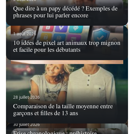
Que dire à un papy décédé ? Exemples de
phrases pour lui parler encore
1 août 2026
10 idées de pixel art animaux trop mignon
et facile pour les débutants
31 juillet 2026
Top applis contrôle parental : gratuit ou
payant sur tablette Android
À l’ère du numérique, les parents se retrouvent
28 juillet 2026
souvent confrontés à la
…
Comparaison de la taille moyenne entre
En savoir plus
garçons et filles de 13 ans
30 juillet 2026
Frise chronologique : préhistoire