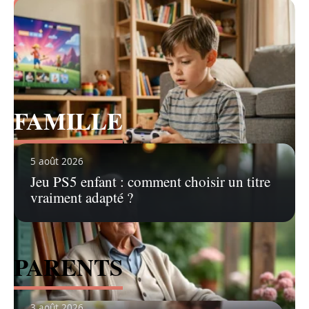
Voir tous les articles
FAMILLE
Voir tous les articles
5 août 2026
Jeu PS5 enfant : comment choisir un titre
vraiment adapté ?
PARENTS
3 août 2026