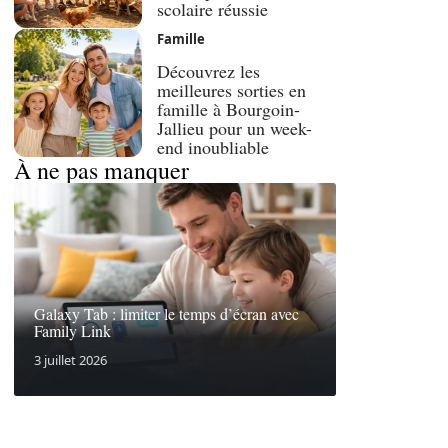
scolaire réussie
Famille
Découvrez les
meilleures sorties en
famille à Bourgoin-
Jallieu pour un week-
end inoubliable
À ne pas manquer
Galaxy Tab : limiter le temps d’écran avec
Family Link
3 juillet 2026