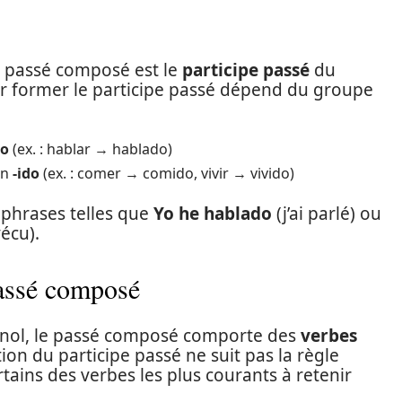
u passé composé est le
participe passé
du
ur former le participe passé dépend du groupe
do
(ex. : hablar → hablado)
on
-ido
(ex. : comer → comido, vivir → vivido)
 phrases telles que
Yo he hablado
(j’ai parlé) ou
écu).
passé composé
ol, le passé composé comporte des
verbes
tion du participe passé ne suit pas la règle
ins des verbes les plus courants à retenir