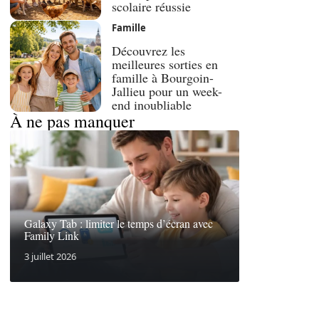
scolaire réussie
Famille
Découvrez les
meilleures sorties en
famille à Bourgoin-
Jallieu pour un week-
end inoubliable
À ne pas manquer
Galaxy Tab : limiter le temps d’écran avec
Family Link
3 juillet 2026