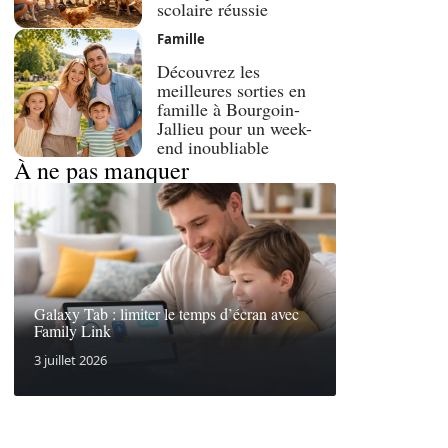
scolaire réussie
Famille
Découvrez les
meilleures sorties en
famille à Bourgoin-
Jallieu pour un week-
end inoubliable
À ne pas manquer
Galaxy Tab : limiter le temps d’écran avec
Family Link
3 juillet 2026