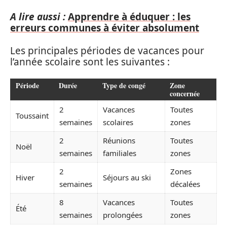
A lire aussi :
Apprendre à éduquer : les
erreurs communes à éviter absolument
Les principales périodes de vacances pour
l’année scolaire sont les suivantes :
Période
Durée
Type de congé
Zone
concernée
2
Vacances
Toutes
Toussaint
semaines
scolaires
zones
2
Réunions
Toutes
Noël
semaines
familiales
zones
2
Zones
Hiver
Séjours au ski
semaines
décalées
8
Vacances
Toutes
Été
semaines
prolongées
zones