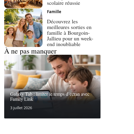
scolaire réussie
Famille
Découvrez les
meilleures sorties en
famille à Bourgoin-
Jallieu pour un week-
end inoubliable
À ne pas manquer
Galaxy Tab : limiter le temps d’écran avec
Family Link
3 juillet 2026