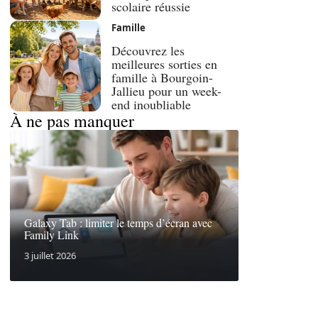
scolaire réussie
Famille
Découvrez les
meilleures sorties en
famille à Bourgoin-
Jallieu pour un week-
end inoubliable
À ne pas manquer
Galaxy Tab : limiter le temps d’écran avec
Family Link
3 juillet 2026