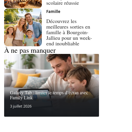
scolaire réussie
Famille
Découvrez les
meilleures sorties en
famille à Bourgoin-
Jallieu pour un week-
end inoubliable
À ne pas manquer
Galaxy Tab : limiter le temps d’écran avec
Family Link
3 juillet 2026