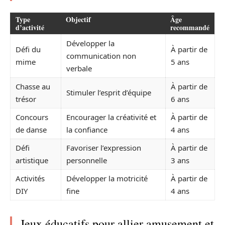
Type
Objectif
Âge
d’activité
recommandé
Développer la
Défi du
À partir de
communication non
mime
5 ans
verbale
Chasse au
À partir de
Stimuler l’esprit d’équipe
trésor
6 ans
Concours
Encourager la créativité et
À partir de
de danse
la confiance
4 ans
Défi
Favoriser l’expression
À partir de
artistique
personnelle
3 ans
Activités
Développer la motricité
À partir de
DIY
fine
4 ans
Jeux éducatifs pour allier amusement et