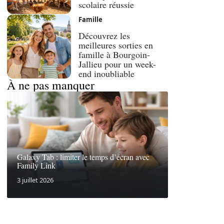
scolaire réussie
Famille
Découvrez les
meilleures sorties en
famille à Bourgoin-
Jallieu pour un week-
end inoubliable
À ne pas manquer
Galaxy Tab : limiter le temps d’écran avec
Family Link
3 juillet 2026