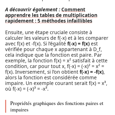
A découvrir également :
Comment
apprendre les tables de multiplication
rapidement : 5 méthodes infaillibles
Ensuite, une étape cruciale consiste à
calculer les valeurs de f(-x) et à les comparer
avec f(x) et -f(x). Si l’égalité
f(-x) = f(x)
est
vérifiée pour chaque x appartenant à D_f,
cela indique que la fonction est paire. Par
exemple, la fonction f(x) = x² satisfait à cette
condition, car pour tout x, f(-x) = (-x)² = x² =
f(x). Inversement, si l’on obtient
f(-x) = -f(x)
,
alors la fonction est considérée comme
impaire. Un exemple courant serait f(x) = x³,
où f(-x) = (-x)³ = -x³.
Propriétés graphiques des fonctions paires et
impaires