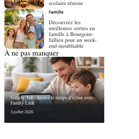
scolaire réussie
Famille
Découvrez les
meilleures sorties en
famille à Bourgoin-
Jallieu pour un week-
end inoubliable
À ne pas manquer
Galaxy Tab : limiter le temps d’écran avec
Family Link
3 juillet 2026