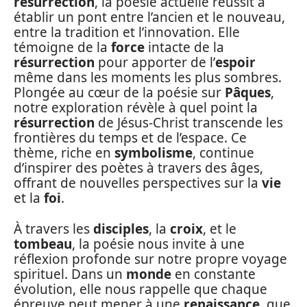
résurrection
, la poésie actuelle réussit à
établir un pont entre l’ancien et le nouveau,
entre la tradition et l’innovation. Elle
témoigne de la
force
intacte de la
résurrection
pour apporter de l’
espoir
même dans les moments les plus sombres.
Plongée au cœur de la poésie sur
Pâques
,
notre exploration révèle à quel point la
résurrection
de Jésus-Christ transcende les
frontières du temps et de l’espace. Ce
thème, riche en
symbolisme
, continue
d’inspirer des poètes à travers des âges,
offrant de nouvelles perspectives sur la
vie
et la
foi
.
À travers les
disciples
, la
croix
, et le
tombeau
, la poésie nous invite à une
réflexion profonde sur notre propre voyage
spirituel. Dans un
monde
en constante
évolution, elle nous rappelle que chaque
épreuve peut mener à une
renaissance
, que