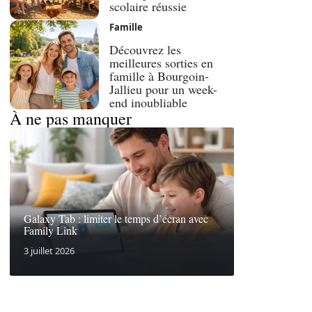
scolaire réussie
Famille
Découvrez les
meilleures sorties en
famille à Bourgoin-
Jallieu pour un week-
end inoubliable
À ne pas manquer
Galaxy Tab : limiter le temps d’écran avec
Family Link
3 juillet 2026