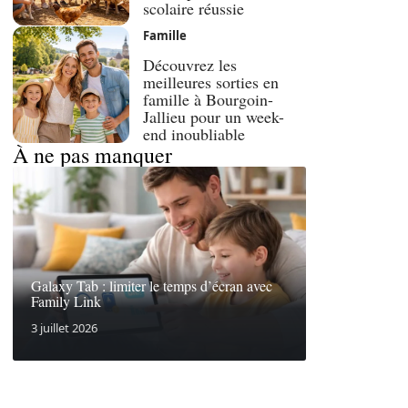
scolaire réussie
Famille
Découvrez les
meilleures sorties en
famille à Bourgoin-
Jallieu pour un week-
end inoubliable
À ne pas manquer
Galaxy Tab : limiter le temps d’écran avec
Family Link
3 juillet 2026