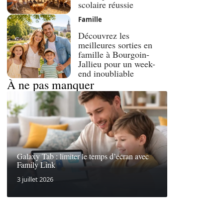
scolaire réussie
Famille
Découvrez les
meilleures sorties en
famille à Bourgoin-
Jallieu pour un week-
end inoubliable
À ne pas manquer
Galaxy Tab : limiter le temps d’écran avec
Family Link
3 juillet 2026