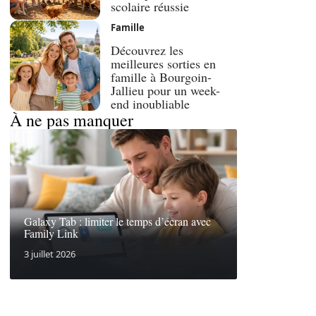
scolaire réussie
Famille
Découvrez les
meilleures sorties en
famille à Bourgoin-
Jallieu pour un week-
end inoubliable
À ne pas manquer
Galaxy Tab : limiter le temps d’écran avec
Family Link
3 juillet 2026