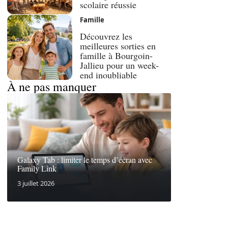
scolaire réussie
Famille
Découvrez les
meilleures sorties en
famille à Bourgoin-
Jallieu pour un week-
end inoubliable
À ne pas manquer
Galaxy Tab : limiter le temps d’écran avec
Family Link
3 juillet 2026