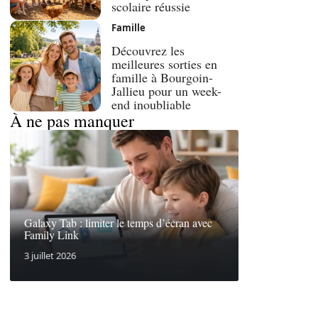
scolaire réussie
Famille
Découvrez les
meilleures sorties en
famille à Bourgoin-
Jallieu pour un week-
end inoubliable
À ne pas manquer
Galaxy Tab : limiter le temps d’écran avec
Family Link
3 juillet 2026