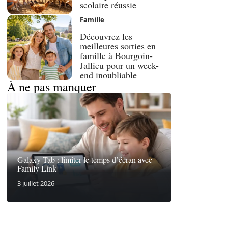
scolaire réussie
Famille
Découvrez les
meilleures sorties en
famille à Bourgoin-
Jallieu pour un week-
end inoubliable
À ne pas manquer
Galaxy Tab : limiter le temps d’écran avec
Family Link
3 juillet 2026