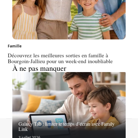
Famille
Découvrez les meilleures sorties en famille à
Bourgoin-Jallieu pour un week-end inoubliable
À ne pas manquer
Galaxy Tab : limiter le temps d’écran avec Family
Contact
Mentions légales
Sitemap
Link
© 2026 | mummagazine.fr
3 juillet 2026