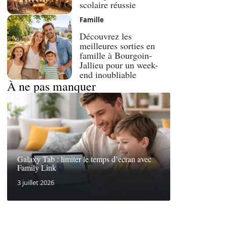
scolaire réussie
Famille
Découvrez les
meilleures sorties en
famille à Bourgoin-
Jallieu pour un week-
end inoubliable
À ne pas manquer
Galaxy Tab : limiter le temps d’écran avec
Family Link
3 juillet 2026