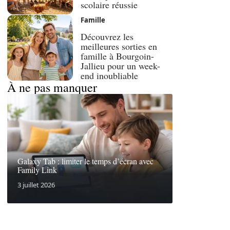
scolaire réussie
Famille
Découvrez les
meilleures sorties en
famille à Bourgoin-
Jallieu pour un week-
end inoubliable
À ne pas manquer
Galaxy Tab : limiter le temps d’écran avec
Family Link
3 juillet 2026