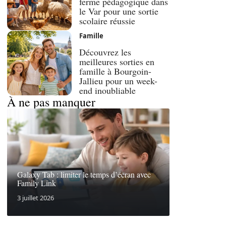
ferme pédagogique dans
le Var pour une sortie
scolaire réussie
Famille
Découvrez les
meilleures sorties en
famille à Bourgoin-
Jallieu pour un week-
end inoubliable
À ne pas manquer
Galaxy Tab : limiter le temps d’écran avec
Family Link
3 juillet 2026