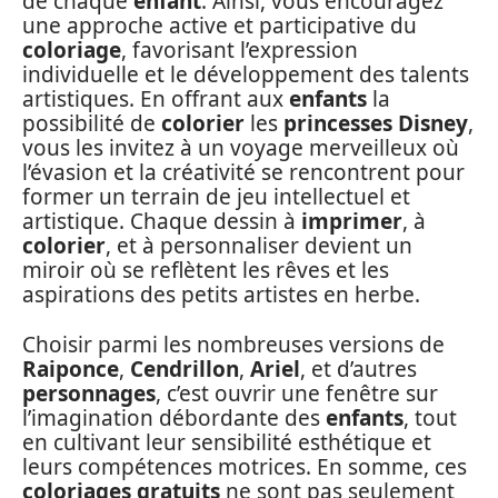
de chaque
enfant
. Ainsi, vous encouragez
une approche active et participative du
coloriage
, favorisant l’expression
individuelle et le développement des talents
artistiques. En offrant aux
enfants
la
possibilité de
colorier
les
princesses Disney
,
vous les invitez à un voyage merveilleux où
l’évasion et la créativité se rencontrent pour
former un terrain de jeu intellectuel et
artistique. Chaque dessin à
imprimer
, à
colorier
, et à personnaliser devient un
miroir où se reflètent les rêves et les
aspirations des petits artistes en herbe.
Choisir parmi les nombreuses versions de
Raiponce
,
Cendrillon
,
Ariel
, et d’autres
personnages
, c’est ouvrir une fenêtre sur
l’imagination débordante des
enfants
, tout
en cultivant leur sensibilité esthétique et
leurs compétences motrices. En somme, ces
coloriages gratuits
ne sont pas seulement