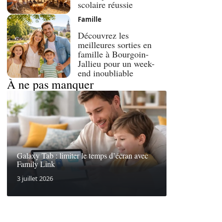
scolaire réussie
Famille
Découvrez les
meilleures sorties en
famille à Bourgoin-
Jallieu pour un week-
end inoubliable
À ne pas manquer
Galaxy Tab : limiter le temps d’écran avec
Family Link
3 juillet 2026