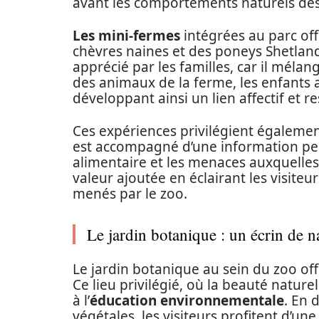
avant les comportements naturels de
Les mini-fermes
intégrées au parc off
chèvres naines et des poneys Shetland.
apprécié par les familles, car il mélan
des animaux de la ferme, les enfants
développant ainsi un lien affectif et 
Ces expériences privilégient égaleme
est accompagné d’une information per
alimentaire et les menaces auxquelles i
valeur ajoutée en éclairant les visiteu
menés par le zoo.
Le jardin botanique : un écrin de n
Le jardin botanique au sein du zoo of
Ce lieu privilégié, où la beauté nature
à l’
éducation environnementale
. En 
végétales, les visiteurs profitent d’un