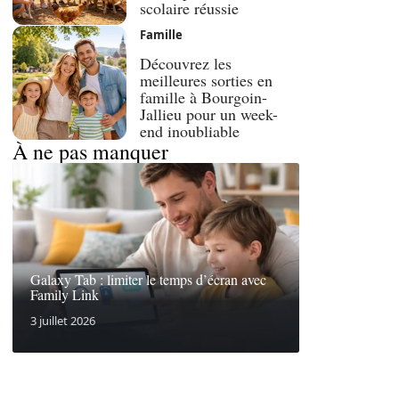
scolaire réussie
Famille
Découvrez les
meilleures sorties en
famille à Bourgoin-
Jallieu pour un week-
end inoubliable
À ne pas manquer
Galaxy Tab : limiter le temps d’écran avec
Family Link
3 juillet 2026