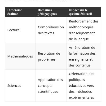
Dimension
Domaines
Impact sur le
évaluée
pédagogiques
système éducatif
Renforcement des
Compréhension
méthodologies
Lecture
des textes
d’enseignement
de la langue
Amélioration de
Résolution de
la formation des
Mathématiques
problèmes
enseignants et
des contenus
Orientation des
Application des
politiques
Sciences
concepts
éducatives vers
scientifiques
des méthodes
expérimentales